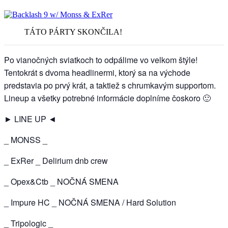
TÁTO PÁRTY SKONČILA!
Po vianočných sviatkoch to odpálime vo velkom štýle!
Tentokrát s dvoma headlinermi, ktorý sa na východe
predstavia po prvý krát, a taktiež s chrumkavým supportom.
Lineup a všetky potrebné informácie doplníme čoskoro 🙂
► LINE UP ◄
_ MONSS _
_ ExRer _ Delirium dnb crew
_ Opex&Ctb _ NOČNÁ SMENA
_ Impure HC _ NOČNÁ SMENA / Hard Solution
_ Tripologic _