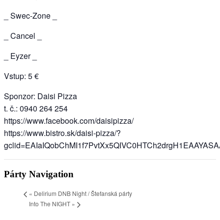
_ Swec-Zone _
_ Cancel _
_ Eyzer _
Vstup: 5 €
Sponzor: Daisi Pizza
t. č.: 0940 264 254
https://www.facebook.com/daisipizza/
https://www.bistro.sk/daisi-pizza/?
gclid=EAIaIQobChMI1f7PvtXx5QIVC0HTCh2drgH1EAAYAS
Párty Navigation
«
Delirium DNB Night / Štefanská párty
Into The NIGHT
»