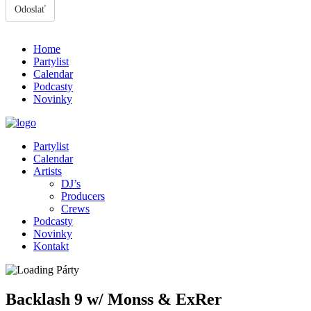
Home
Partylist
Calendar
Podcasty
Novinky
Partylist
Calendar
Artists
DJ’s
Producers
Crews
Podcasty
Novinky
Kontakt
Backlash 9 w/ Monss & ExRer