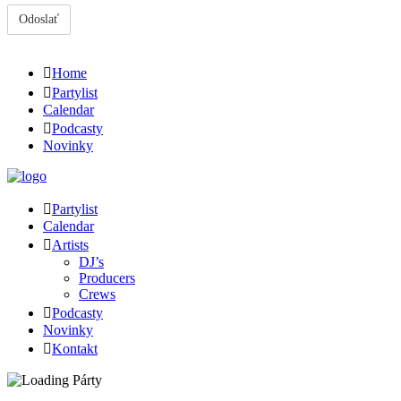
Home
Partylist
Calendar
Podcasty
Novinky
Partylist
Calendar
Artists
DJ’s
Producers
Crews
Podcasty
Novinky
Kontakt