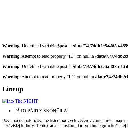
Warning
: Undefined variable $post in
/data/7/4/74db2c6a-f88a-4659
Warning
: Attempt to read property "ID" on null in
/data/7/4/74db2c
Warning
: Undefined variable $post in
/data/7/4/74db2c6a-f88a-4659
Warning
: Attempt to read property "ID" on null in
/data/7/4/74db2c
Lineup
TÁTO PÁRTY SKONČILA!
Povianočné pokračovanie listeningových večerov zameraných najmä n
nezávislej kultúry. Tentokrát aj s hosťom, ktorým bude guru košicke