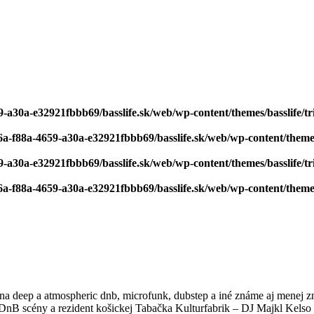
-a30a-e32921fbbb69/basslife.sk/web/wp-content/themes/basslife/tri
6a-f88a-4659-a30a-e32921fbbb69/basslife.sk/web/wp-content/themes/
-a30a-e32921fbbb69/basslife.sk/web/wp-content/themes/basslife/tri
6a-f88a-4659-a30a-e32921fbbb69/basslife.sk/web/wp-content/themes/
a deep a atmospheric dnb, microfunk, dubstep a iné známe aj menej 
j DnB scény a rezident košickej Tabačka Kulturfabrik – DJ Majkl Kelso