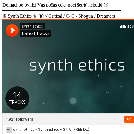
Domáci bojovníci Vás počas celej noci šetriť nebudú 😉
────────────────────────────────────
♛ Synth Ethics ♛ [it] // Critical / C4C / Shogun / Dreamers