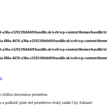
-a30a-e32921fbbb69/basslife.sk/web/wp-content/themes/basslife/tri
6a-f88a-4659-a30a-e32921fbbb69/basslife.sk/web/wp-content/themes/
-a30a-e32921fbbb69/basslife.sk/web/wp-content/themes/basslife/tri
6a-f88a-4659-a30a-e32921fbbb69/basslife.sk/web/wp-content/themes/
 s ďalšou slovenskou premiérou.
s a podkúriť príde tiež premiérovo český zadák City Arkham!