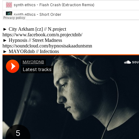
► City Arkham [cz] // N.project
https://www.facebook.com/n.projectdnb/
► Hypnosis // Street Madness
https://soundcloud.com/hypnosisakaaduntsmn
► MAYORdnb // Infections