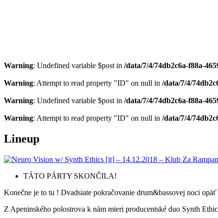
Warning
: Undefined variable $post in
/data/7/4/74db2c6a-f88a-4659
Warning
: Attempt to read property "ID" on null in
/data/7/4/74db2c
Warning
: Undefined variable $post in
/data/7/4/74db2c6a-f88a-4659
Warning
: Attempt to read property "ID" on null in
/data/7/4/74db2c
Lineup
TÁTO PÁRTY SKONČILA!
Konečne je to tu ! Dvadsiate pokračovanie drum&bassovej noci opäť
Z Apeninského polostrova k nám mieri producentské duo Synth Ethic