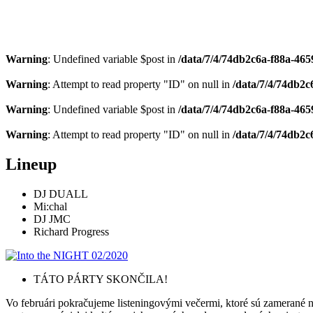
Warning
: Undefined variable $post in
/data/7/4/74db2c6a-f88a-4659
Warning
: Attempt to read property "ID" on null in
/data/7/4/74db2c
Warning
: Undefined variable $post in
/data/7/4/74db2c6a-f88a-4659
Warning
: Attempt to read property "ID" on null in
/data/7/4/74db2c
Lineup
DJ DUALL
Mi:chal
DJ JMC
Richard Progress
TÁTO PÁRTY SKONČILA!
Vo februári pokračujeme listeningovými večermi, ktoré sú zamerané 