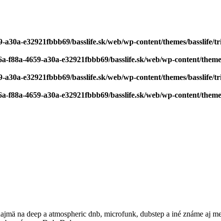
-a30a-e32921fbbb69/basslife.sk/web/wp-content/themes/basslife/tri
6a-f88a-4659-a30a-e32921fbbb69/basslife.sk/web/wp-content/themes/
-a30a-e32921fbbb69/basslife.sk/web/wp-content/themes/basslife/tri
6a-f88a-4659-a30a-e32921fbbb69/basslife.sk/web/wp-content/themes/
najmä na deep a atmospheric dnb, microfunk, dubstep a iné známe aj 