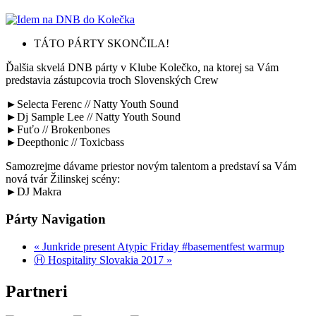
TÁTO PÁRTY SKONČILA!
Ďalšia skvelá DNB párty v Klube Kolečko, na ktorej sa Vám
predstavia zástupcovia troch Slovenských Crew
►Selecta Ferenc // Natty Youth Sound
►Dj Sample Lee // Natty Youth Sound
►Fuťo // Brokenbones
►Deepthonic // Toxicbass
Samozrejme dávame priestor novým talentom a predstaví sa Vám
nová tvár Žilinskej scény:
►DJ Makra
Párty Navigation
«
Junkride present Atypic Friday #basementfest warmup
Ⓗ Hospitality Slovakia 2017
»
Partneri