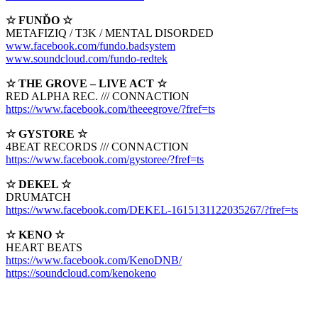
☆ FUNĎO ☆
METAFIZIQ / T3K / MENTAL DISORDED
www.facebook.com/
fundo.badsystem
www.soundcloud.com/
fundo-redtek
☆ THE GROVE – LIVE ACT ☆
RED ALPHA REC. /// CONNACTION
https://www.facebook.com/
theeegrove/?fref=ts
☆ GYSTORE ☆
4BEAT RECORDS /// CONNACTION
https://www.facebook.com/
gystoree/?fref=ts
☆ DEKEL ☆
DRUMATCH
https://www.facebook.com/
DEKEL-1615131122035267/
?fref=ts
☆ KENO ☆
HEART BEATS
https://www.facebook.com/
KenoDNB/
https://soundcloud.com/
kenokeno