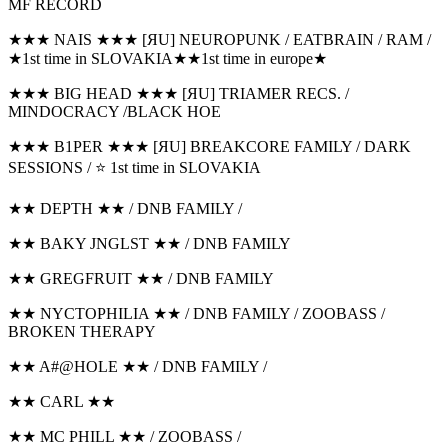
MF RECORD
★★★ NAIS ★★★ [ЯU] NEUROPUNK / EATBRAIN / RAM /
★1st time in SLOVAKIA★★1st time in europe★
★★★ BIG HEAD ★★★ [ЯU] TRIAMER RECS. /
MINDOCRACY /BLACK HOE
★★★ B1PER ★★★ [ЯU] BREAKCORE FAMILY / DARK
SESSIONS / ⭐ 1st time in SLOVAKIA
★★ DEPTH ★★ / DNB FAMILY /
★★ BAKY JNGLST ★★ / DNB FAMILY
★★ GREGFRUIT ★★ / DNB FAMILY
★★ NYCTOPHILIA ★★ / DNB FAMILY / ZOOBASS /
BROKEN THERAPY
★★ A#@HOLE ★★ / DNB FAMILY /
★★ CARL ★★
★★ MC PHILL ★★ / ZOOBASS /