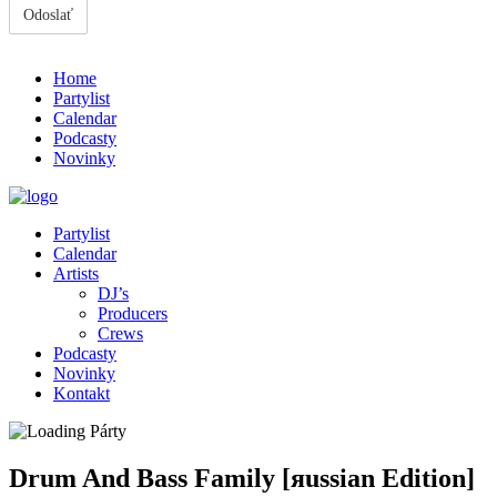
Home
Partylist
Calendar
Podcasty
Novinky
Partylist
Calendar
Artists
DJ’s
Producers
Crews
Podcasty
Novinky
Kontakt
Drum And Bass Family [яussian Edition]