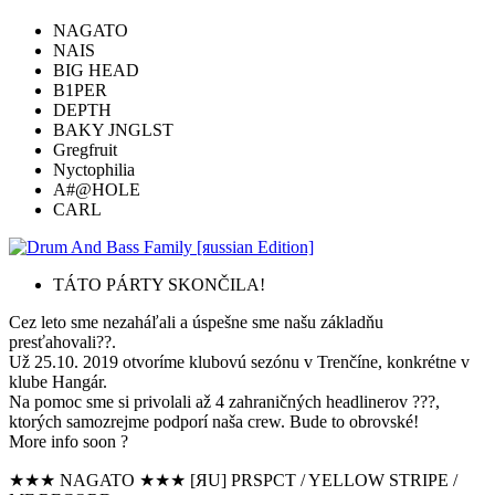
NAGATO
NAIS
BIG HEAD
B1PER
DEPTH
BAKY JNGLST
Gregfruit
Nyctophilia
A#@HOLE
CARL
TÁTO PÁRTY SKONČILA!
Cez leto sme nezaháľali a úspešne sme našu základňu
presťahovali??.
Už 25.10. 2019 otvoríme klubovú sezónu v Trenčíne, konkrétne v
klube Hangár.
Na pomoc sme si privolali až 4 zahraničných headlinerov ???,
ktorých samozrejme podporí naša crew. Bude to obrovské!
More info soon ?
★★★ NAGATO ★★★ [ЯU] PRSPCT / YELLOW STRIPE /