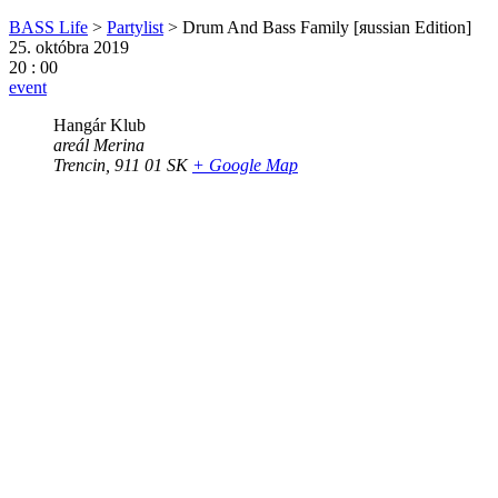
BASS Life
>
Partylist
>
Drum And Bass Family [яussian Edition]
25. októbra 2019
20 : 00
event
Hangár Klub
areál Merina
Trencin
,
911 01
SK
+ Google Map