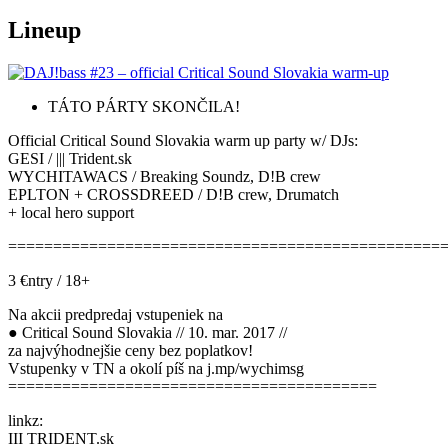
Lineup
TÁTO PÁRTY SKONČILA!
Official Critical Sound Slovakia warm up party w/ DJs:
GESI / ||| Trident.sk
WYCHITAWACS / Breaking Soundz, D!B crew
EPLTON + CROSSDREED / D!B crew, Drumatch
+ local hero support
================================================
3 €ntry / 18+
Na akcii predpredaj vstupeniek na
● Critical Sound Slovakia // 10. mar. 2017 //
za najvýhodnejšie ceny bez poplatkov!
Vstupenky v TN a okolí píš na j.mp/wychimsg
=========================================
linkz:
III TRIDENT.sk